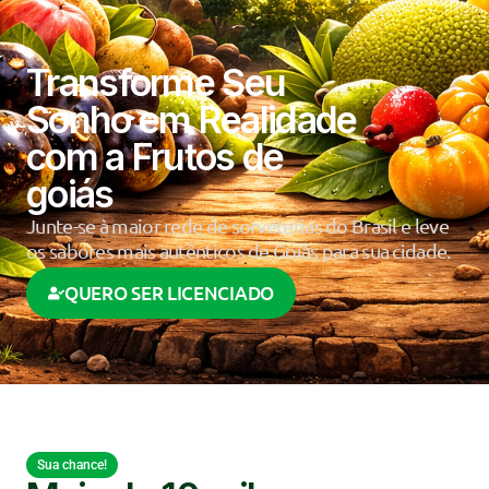
Transforme Seu
Sonho em Realidade
com a Frutos de
goiás
Junte-se à maior rede de sorveterias do Brasil e leve
os sabores mais autênticos de Goiás para sua cidade.
QUERO SER LICENCIADO
Sua chance!